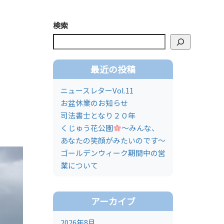
検索
最近の投稿
ニュースレターVol.11
お盆休業のお知らせ
司法書士となり２０年
くじゅう花公園
～みんな、
あなたの笑顔がみたいのです～
ゴールデンウィーク期間中の営
業について
アーカイブ
2026年8月